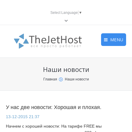
Select Language
▼
MENU
Главная
Главная
Главная
Наши новости
VDS
VDS
VDS
You are here:
Главная
Наши новости
Хостинг
Хостинг
Хостинг
Все услуги
Все услуги
Все услуги
У нас две новости: Хорошая и плохая.
Правила
Правила
Правила
13-12-2015 21:37
База знаний
База знаний
База знаний
Начнем с хорошей новости: На тарифе FREE мы
Контакты
Контакты
Контакты