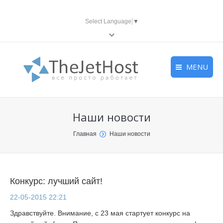
Select Language
▼
MENU
Главная
Главная
Главная
Наши новости
VDS
VDS
VDS
You are here:
Главная
Наши новости
Хостинг
Хостинг
Хостинг
Все услуги
Все услуги
Все услуги
Конкурс: лучший сайт!
Правила
Правила
Правила
22-05-2015 22:21
База знаний
База знаний
База знаний
Здравствуйте.
Внимание, с 23 мая стартует конкурс на
Контакты
Контакты
Контакты